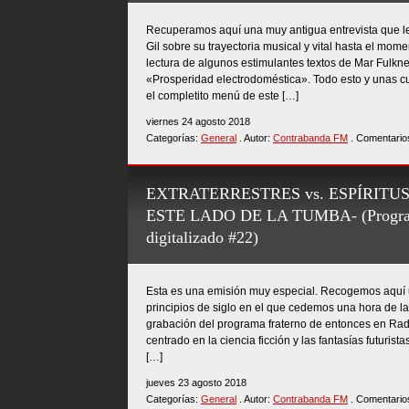
Recuperamos aquí una muy antigua entrevista que le
Gil sobre su trayectoria musical y vital hasta el mo
lectura de algunos estimulantes textos de Mar Fulkne
«Prosperidad electrodoméstica». Todo esto y unas
el completito menú de este […]
viernes 24 agosto 2018
Categorías:
General
. Autor:
Contrabanda FM
. Comentario
EXTRATERRESTRES vs. ESPÍRITUS
ESTE LADO DE LA TUMBA- (Program
digitalizado #22)
Esta es una emisión muy especial. Recogemos aquí 
principios de siglo en el que cedemos una hora de la
grabación del programa fraterno de entonces en Rad
centrado en la ciencia ficción y las fantasías futurist
[…]
jueves 23 agosto 2018
Categorías:
General
. Autor:
Contrabanda FM
. Comentario