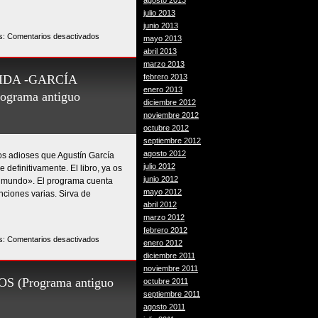
agosto 2013
julio 2013
junio 2013
en
s:
Comentarios desactivados
mayo 2013
PREFERIRÍA
abril 2013
NO
marzo 2013
HACERLO/SATANTANGO/LA
IDA -GARCÍA
febrero 2013
CANCIÓN
enero 2013
grama antiguo
DE
diciembre 2012
LOS
noviembre 2012
PRESOS
octubre 2012
(Programa
septiembre 2012
antiguo
agosto 2012
s adioses que Agustín García
digitalizado
julio 2012
definitivamente. El libro, ya os
#25)
junio 2012
al mundo». El programa cuenta
mayo 2012
ciones varias. Sirva de
abril 2012
marzo 2012
febrero 2012
en
s:
Comentarios desactivados
enero 2012
SEGUNDA
diciembre 2011
PARTE
noviembre 2011
ADIOSES
 (Programa antiguo
octubre 2011
A
septiembre 2011
LA
agosto 2011
VIDA