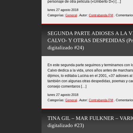
personaje de otra película («Umberto D») […]
lunes 27 agosto 2018
Categorías:
General
. Autor:
Contrabanda FM
. Comentario
SEGUNDA PARTE ADIOSES A LA V
CALVO- Y OTRAS DESPEDIDAS (Pro
digitalizado #24)
En este segunda parte seguimos y terminamos con lo
Calvo dedica a la vida, unos años antes de marcharse 
dijimos, lo editaba Lucina en el 2001, «37 adioses 
también con algunas otras despedidas, poemas y can
consejo comentaros […]
lunes 27 agosto 2018
Categorías:
General
. Autor:
Contrabanda FM
. Comentario
TINA GIL – MAR FULKNER – VARIOS
digitalizado #23)