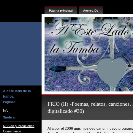
Página principal
Acerca De
A este lado de la
tumba
Páginas
FRÍO (II) -Poemas, relatos, canciones
digitalizado #30)
Info
Sindicar
RSS de publicaciones
Allá por el 2006 quisimos dedicar un nuevo programa al
Comentarios