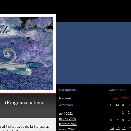
Categorías
Calendario
General
agosto 2018
…- (Programa antiguo
Archivos
L
M
X
J
1
2
abril 2021
marzo 2020
6
7
8
9
febrero 2020
 frío a través de la literatura.
13
14
15
1
enero 2020