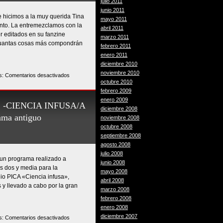
julio 2011
-
junio 2011
 hicimos a la muy querida Tina
GARCÍA
mayo 2011
mento. La entremezclamos con la
CALVO-
abril 2011
r editados en su fanzine
Y
marzo 2011
 cuantas cosas más compondrán
OTRAS
febrero 2011
DESPEDIDAS
enero 2011
(Programa
diciembre 2010
antiguo
noviembre 2010
en
s:
Comentarios desactivados
digitalizado
octubre 2010
TINA
#24)
febrero 2009
GIL
enero 2009
–
 -CIENCIA INFUSA/A
diciembre 2008
MAR
a antiguo
noviembre 2008
FULKNER
octubre 2008
–
septiembre 2008
VARIOS
agosto 2008
(Programa
julio 2008
antiguo
un programa realizado a
junio 2008
digitalizado
s dos y media para la
mayo 2008
#23)
io PICA «Ciencia infusa»,
abril 2008
as y llevado a cabo por la gran
marzo 2008
febrero 2008
enero 2008
diciembre 2007
en
s:
Comentarios desactivados