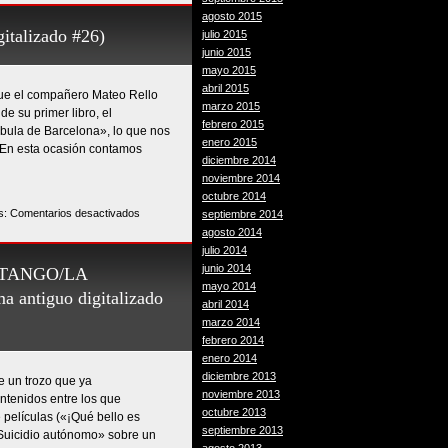
SACHS
agosto 2015
–
talizado #26)
julio 2015
MANZANITA-
junio 2015
AVIADOR
mayo 2015
DRO
abril 2015
que el compañero Mateo Rello
(Programa
marzo 2015
e su primer libro, el
antiguo
febrero 2015
ábula de Barcelona», lo que nos
digitalizado
enero 2015
. En esta ocasión contamos
#27)
diciembre 2014
noviembre 2014
octubre 2014
en
s:
Comentarios desactivados
septiembre 2014
MATEO
agosto 2014
RELLO
julio 2014
(Programa
junio 2014
NTANGO/LA
antiguo
mayo 2014
ntiguo digitalizado
digitalizado
abril 2014
#26)
marzo 2014
febrero 2014
enero 2014
diciembre 2013
e un trozo que ya
noviembre 2013
ntenidos entre los que
octubre 2013
 películas («¡Qué bello es
septiembre 2013
 «Suicidio autónomo» sobre un