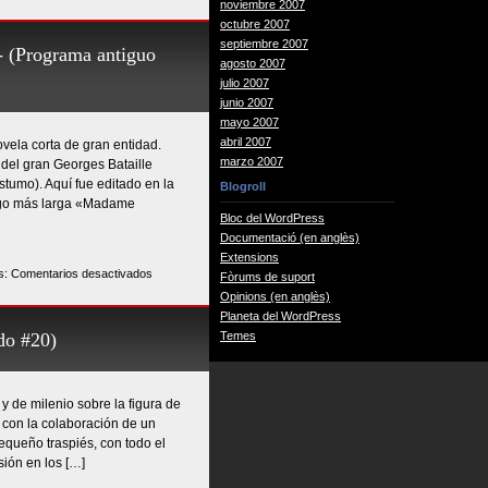
noviembre 2007
EXTRATERRESTRES
octubre 2007
vs.
septiembre 2007
ESPÍRITUS
Programa antiguo
agosto 2007
-
julio 2007
CIENCIA
junio 2007
INFUSA/A
mayo 2007
ESTE
abril 2007
ovela corta de gran entidad.
LADO
marzo 2007
 del gran Georges Bataille
DE
tumo). Aquí fue editado en la
LA
Blogroll
 algo más larga «Madame
TUMBA-
Bloc del WordPress
(Programa
Documentació (en anglès)
antiguo
Extensions
digitalizado
en
s:
Comentarios desactivados
Fòrums de suport
#22)
EL
Opinions (en anglès)
MUERTO
Planeta del WordPress
-
do #20)
Temes
GEORGES
BATAILLE-
(Programa
 de milenio sobre la figura de
antiguo
o con la colaboración de un
digitalizado
queño traspiés, con todo el
#21)
sión en los […]