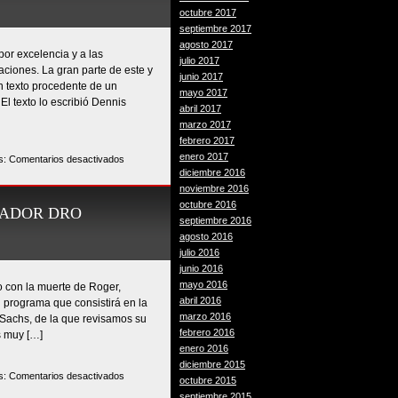
FINALES
octubre 2017
(2/2)
septiembre 2017
(Programa
agosto 2017
or excelencia y a las
antiguo
julio 2017
ciones. La gran parte de este y
digitalizado
junio 2017
n texto procedente de un
#29)
mayo 2017
El texto lo escribió Dennis
abril 2017
marzo 2017
febrero 2017
enero 2017
en
s:
Comentarios desactivados
diciembre 2016
LA
noviembre 2016
BOMBA
octubre 2016
Y
IADOR DRO
septiembre 2016
LOS
agosto 2016
FINALES
julio 2016
(1/2)
junio 2016
(Programa
mayo 2016
o con la muerte de Roger,
antiguo
abril 2016
 programa que consistirá en la
digitalizado
marzo 2016
 Sachs, de la que revisamos su
#28)
febrero 2016
s muy […]
enero 2016
diciembre 2015
en
s:
Comentarios desactivados
octubre 2015
NELLY
septiembre 2015