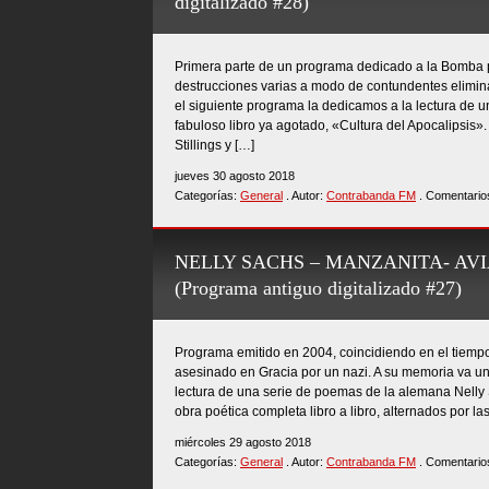
digitalizado #28)
Primera parte de un programa dedicado a la Bomba p
destrucciones varias a modo de contundentes elimina
el siguiente programa la dedicamos a la lectura de u
fabuloso libro ya agotado, «Cultura del Apocalipsis». 
Stillings y […]
jueves 30 agosto 2018
Categorías:
General
. Autor:
Contrabanda FM
. Comentario
NELLY SACHS – MANZANITA- AV
(Programa antiguo digitalizado #27)
Programa emitido en 2004, coincidiendo en el tiemp
asesinado en Gracia por un nazi. A su memoria va un
lectura de una serie de poemas de la alemana Nelly
obra poética completa libro a libro, alternados por la
miércoles 29 agosto 2018
Categorías:
General
. Autor:
Contrabanda FM
. Comentario