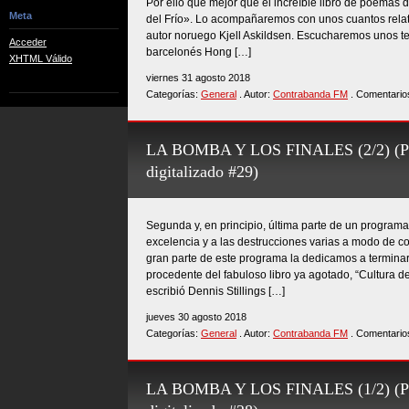
Por ello qué mejor que el increíble libro de poemas
Meta
del Frío». Lo acompañaremos con unos cuantos relato
autor noruego Kjell Askildsen. Escucharemos unos t
Acceder
barcelonés Hong […]
XHTML Válido
viernes 31 agosto 2018
Categorías:
General
. Autor:
Contrabanda FM
. Comentario
LA BOMBA Y LOS FINALES (2/2) (Pr
digitalizado #29)
Segunda y, en principio, última parte de un program
excelencia y a las destrucciones varias a modo de c
gran parte de este programa la dedicamos a terminar 
procedente del fabuloso libro ya agotado, “Cultura del
escribió Dennis Stillings […]
jueves 30 agosto 2018
Categorías:
General
. Autor:
Contrabanda FM
. Comentario
LA BOMBA Y LOS FINALES (1/2) (Pr