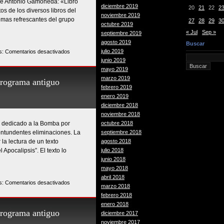
 de Antonio Gamoneda: «Libro
diciembre 2019
20
21
22
2
s de los diversos libros del
noviembre 2019
emas refrescantes del grupo
27
28
29
3
octubre 2019
« Jul
Sep »
septiembre 2019
agosto 2019
Buscar
en
julio 2019
s:
Comentarios desactivados
FRÍO
junio 2019
(II)
mayo 2019
-
marzo 2019
ograma antiguo
Poemas,
febrero 2019
relatos,
enero 2019
canciones…-
diciembre 2018
(Programa
noviembre 2018
a dedicado a la Bomba por
antiguo
octubre 2018
ontundentes eliminaciones. La
digitalizado
septiembre 2018
la lectura de un texto
#30)
agosto 2018
 Apocalipsis”. El texto lo
julio 2018
junio 2018
mayo 2018
abril 2018
en
s:
Comentarios desactivados
marzo 2018
LA
febrero 2018
BOMBA
enero 2018
Y
ograma antiguo
diciembre 2017
LOS
noviembre 2017