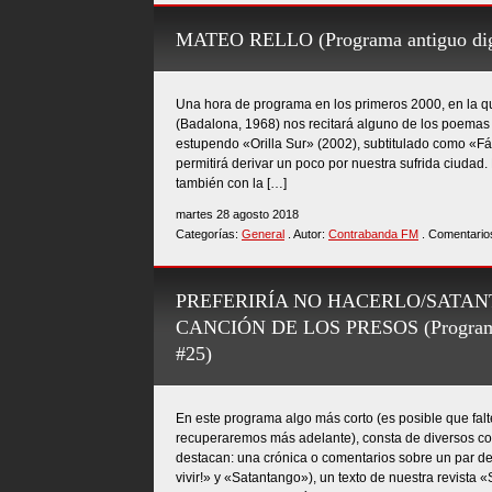
MATEO RELLO (Programa antiguo digi
Una hora de programa en los primeros 2000, en la 
(Badalona, 1968) nos recitará alguno de los poemas d
estupendo «Orilla Sur» (2002), subtitulado como «F
permitirá derivar un poco por nuestra sufrida ciudad
también con la […]
martes 28 agosto 2018
Categorías:
General
. Autor:
Contrabanda FM
. Comentario
PREFERIRÍA NO HACERLO/SATA
CANCIÓN DE LOS PRESOS (Programa a
#25)
En este programa algo más corto (es posible que falt
recuperaremos más adelante), consta de diversos co
destacan: una crónica o comentarios sobre un par de
vivir!» y «Satantango»), un texto de nuestra revista