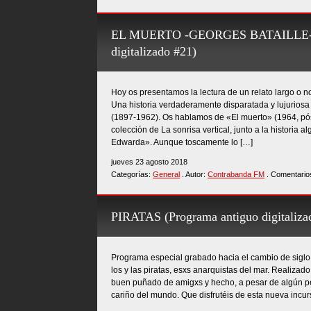
EL MUERTO -GEORGES BATAILLE- (
digitalizado #21)
Hoy os presentamos la lectura de un relato largo o n
Una historia verdaderamente disparatada y lujuriosa
(1897-1962). Os hablamos de «El muerto» (1964, pós
colección de La sonrisa vertical, junto a la historia
Edwarda». Aunque toscamente lo […]
jueves 23 agosto 2018
Categorías:
General
. Autor:
Contrabanda FM
. Comentario
PIRATAS (Programa antiguo digitaliza
Programa especial grabado hacia el cambio de siglo y
los y las piratas, esxs anarquistas del mar. Realizad
buen puñado de amigxs y hecho, a pesar de algún pe
cariño del mundo. Que disfrutéis de esta nueva incur