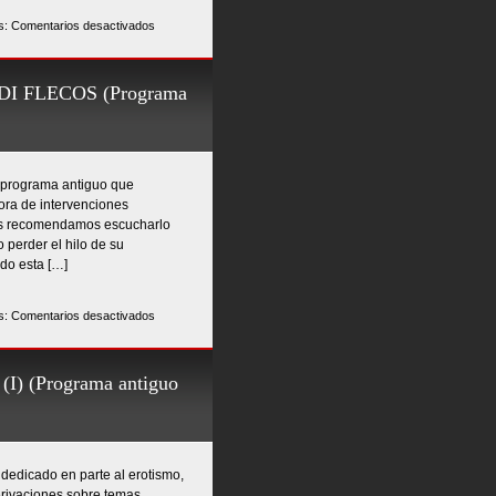
en
s:
Comentarios desactivados
PIRATAS
(Programa
antiguo
I FLECOS (Programa
digitalizado
#20)
er programa antiguo que
ora de intervenciones
 Os recomendamos escucharlo
 perder el hilo de su
do esta […]
en
s:
Comentarios desactivados
FINAL
DE
LA
 (Programa antiguo
ACTUACIÓN
DE
JORDI
FLECOS
 dedicado en parte al erotismo,
(Programa
erivaciones sobre temas
antiguo