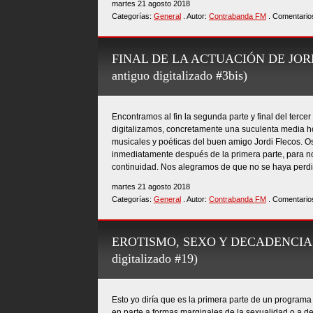
martes 21 agosto 2018
Categorías:
General
. Autor:
Contrabanda FM
. Comentario
FINAL DE LA ACTUACIÓN DE JORD
antiguo digitalizado #3bis)
Encontramos al fin la segunda parte y final del terc
digitalizamos, concretamente una suculenta media h
musicales y poéticas del buen amigo Jordi Flecos.
inmediatamente después de la primera parte, para no
continuidad. Nos alegramos de que no se haya perdi
martes 21 agosto 2018
Categorías:
General
. Autor:
Contrabanda FM
. Comentario
EROTISMO, SEXO Y DECADENCIA (I)
digitalizado #19)
Esto yo diría que es la primera parte de un programa
en parte a formas marginales de la sexualidad o a d