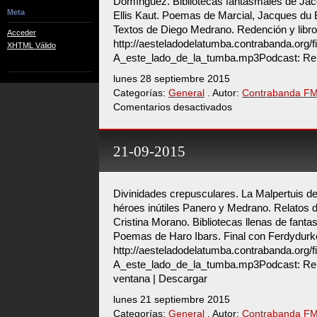
Domínguez. Bibliotecas fantasmales de Ja
Meta
Ellis Kaut. Poemas de Marcial, Jacques du B
Textos de Diego Medrano. Redención y libro
Acceder
http://aesteladodelatumba.contrabanda.org/
XHTML Válido
A_este_lado_de_la_tumba.mp3Podcast: Rep
lunes 28 septiembre 2015
Categorías:
General
. Autor:
Contrabanda F
Comentarios desactivados
en
28-
09-
2015
21-09-2015
Divinidades crepusculares. La Malpertuis de
héroes inútiles Panero y Medrano. Relatos
Cristina Morano. Bibliotecas llenas de fan
Poemas de Haro Ibars. Final con Ferdydurk
http://aesteladodelatumba.contrabanda.org/
A_este_lado_de_la_tumba.mp3Podcast: Rep
ventana | Descargar
lunes 21 septiembre 2015
Categorías:
General
. Autor:
Contrabanda F