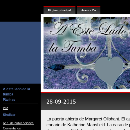
Página principal
Acerca De
A este lado de la
tumba
Páginas
28-09-2015
Info
Sindicar
La puerta abierta de Margaret Oliphant. El a
RSS de publicaciones
canario de Katherine Mansfield. La casa de
Comentarios