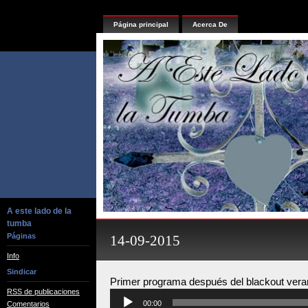
Página principal
Acerca De
A este lado de la
tumba
Páginas
14-09-2015
Info
Sindicar
Primer programa después del blackout vera
RSS de publicaciones
Reproductor
00:00
Comentarios
de