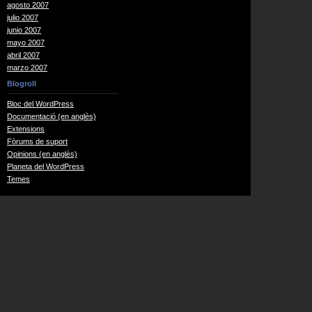
agosto 2007
julio 2007
junio 2007
mayo 2007
abril 2007
marzo 2007
Blogroll
Bloc del WordPress
Documentació (en anglès)
Extensions
Fòrums de suport
Opinions (en anglès)
Planeta del WordPress
Temes