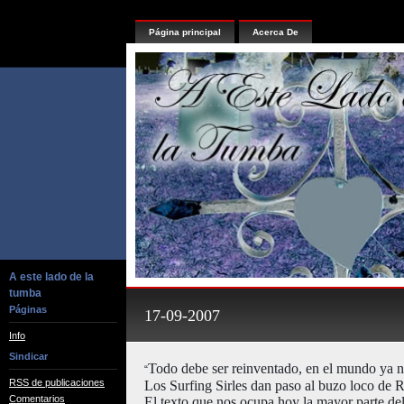
Página principal
Acerca De
A este lado de la
tumba
Páginas
17-09-2007
Info
Sindicar
Todo debe ser reinventado, en el mundo ya 
“
RSS de publicaciones
Los Surfing Sirles dan paso al buzo loco de
Comentarios
El texto que nos ocupa hoy la mayor parte del