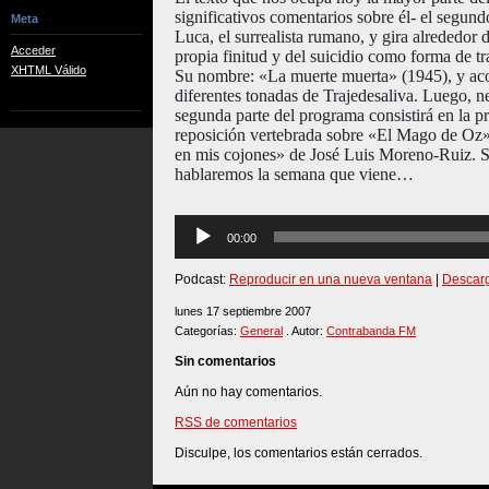
significativos comentarios sobre él- el segu
Meta
Luca, el surrealista rumano, y gira alrededor d
Acceder
propia finitud y del suicidio como forma de tr
XHTML Válido
Su nombre: «La muerte muerta» (1945), y ac
diferentes tonadas de Trajedesaliva. Luego, 
segunda parte del programa consistirá en la pr
reposición vertebrada sobre «El Mago de Oz»
en mis cojones» de José Luis Moreno-Ruiz. 
hablaremos la semana que viene…
Reproductor
00:00
de
audio
Podcast:
Reproducir en una nueva ventana
|
Descar
lunes 17 septiembre 2007
Categorías:
General
. Autor:
Contrabanda FM
Sin comentarios
Aún no hay comentarios.
RSS de comentarios
Disculpe, los comentarios están cerrados.