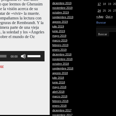
diciembre 2019
ndo que leemos de Gherasim
17
18
19
2
noviembre 2019
e la visión acerca de su
24
25
26
2
octubre 2019
atar de «vivir» la muerte.
« Ago
Oct »
septiembre 2019
ompañamos la lectura con
agosto 2019
negruras de Rembrandt. Y la
Buscar
julio 2019
imera parte de una vieja
junio 2019
, la soledad y los «Ángeles
mayo 2019
Sobre el mundo de Oz
marzo 2019
febrero 2019
enero 2019
Utiliza
diciembre 2018
00:00
las
noviembre 2018
teclas
octubre 2018
gar
de
septiembre 2018
flecha
agosto 2018
arriba/abajo
julio 2018
para
junio 2018
aumentar
mayo 2018
o
abril 2018
disminuir
marzo 2018
el
febrero 2018
volumen.
enero 2018
diciembre 2017
noviembre 2017