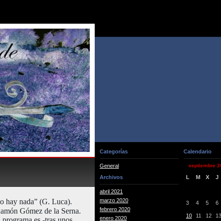
Categorías
Calendario
General
septiembre 2
Archivos
L
M
X
J
abril 2021
no hay nada” (G. Luca).
marzo 2020
3
4
5
6
febrero 2020
 Ramón Gómez de la Serna.
10
11
12
1
enero 2020
 programa es -tras unos