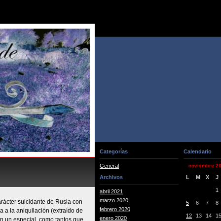
Categorías
Calendario
General
noviembre 2
Archivos
L
M
X
J
1
abril 2021
marzo 2020
ácter suicidante de Rusia con
5
6
7
8
febrero 2020
a a la aniquilación (extraído de
12
13
14
1
enero 2020
 un especial, como tantos que