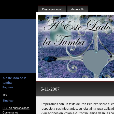
Página principal
Acerca De
A este lado de la
tumba
Páginas
5-11-2007
Info
Sindicar
Empezamos con un texto de Pan Peruczo sobre el car
RSS de publicaciones
respecto a sus integrantes, su letal alma rusa aplicad
Comentarios
«Vacaciones en Polonia»). Continuamos después con