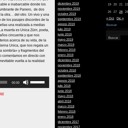
diciembre 2019
bable e inabarcable donde los
19
20
21
2
noviembre 2019
slumbrante de Panero, de dos
26
27
28
2
octubre 2019
la otra… del otro. Un vivo y una
« Oct
Dic »
septiembre 2019
o de los pasajes discordes de la
agosto 2019
 ellas una realizada a medias
Buscar
julio 2019
La muerta es Unica Zürn, poeta,
junio 2019
s años cincuenta y que nos
mayo 2019
rios acerca de su vida, de la
marzo 2019
 tierna Unica, que nos regala un
febrero 2019
ra sombría» y fragmentos del
enero 2019
Lo comentamos en directo con
diciembre 2018
evitable vuelta a la realidad
noviembre 2018
octubre 2018
septiembre 2018
Utiliza
agosto 2018
00:00
las
julio 2018
teclas
junio 2018
gar
de
mayo 2018
flecha
abril 2018
arriba/abajo
marzo 2018
para
febrero 2018
aumentar
enero 2018
o
diciembre 2017
disminuir
noviembre 2017