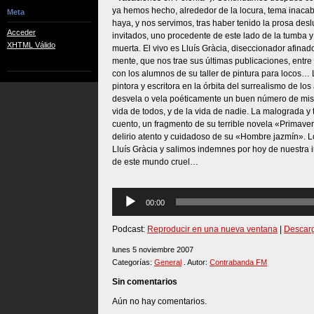
ya hemos hecho, alrededor de la locura, tema inaca
Meta
haya, y nos servimos, tras haber tenido la prosa de
Acceder
invitados, uno procedente de este lado de la tumba y 
XHTML Válido
muerta. El vivo es Lluís Gràcia, diseccionador afinad
mente, que nos trae sus últimas publicaciones, entre
con los alumnos de su taller de pintura para locos… 
pintora y escritora en la órbita del surrealismo de lo
desvela o vela poéticamente un buen número de miste
vida de todos, y de la vida de nadie. La malograda y
cuento, un fragmento de su terrible novela «Primave
delirio atento y cuidadoso de su «Hombre jazmín». 
Lluís Gràcia y salimos indemnes por hoy de nuestra in
de este mundo cruel…
Reproductor
00:00
de
audio
Podcast:
Reproducir en una nueva ventana
|
Descar
lunes 5 noviembre 2007
Categorías:
General
. Autor:
Contrabanda FM
Sin comentarios
Aún no hay comentarios.