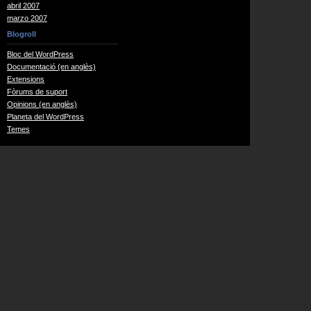
abril 2007
marzo 2007
Blogroll
Bloc del WordPress
Documentació (en anglès)
Extensions
Fòrums de suport
Opinions (en anglès)
Planeta del WordPress
Temes