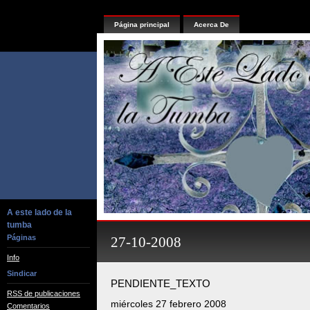
Página principal
Acerca De
A este lado de la
tumba
Páginas
27-10-2008
Info
Sindicar
PENDIENTE_TEXTO
RSS de publicaciones
miércoles 27 febrero 2008
Comentarios