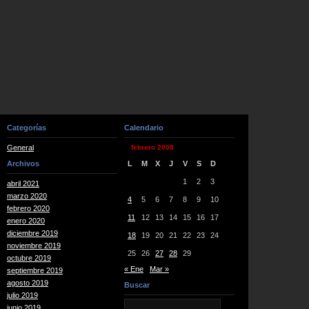
Categorías
Calendario
General
febrero 2008
Archivos
L
M
X
J
V
S
D
1
2
3
abril 2021
marzo 2020
4
5
6
7
8
9
10
febrero 2020
11
12
13
14
15
16
17
enero 2020
diciembre 2019
18
19
20
21
22
23
24
noviembre 2019
25
26
27
28
29
octubre 2019
« Ene
Mar »
septiembre 2019
agosto 2019
Buscar
julio 2019
junio 2019