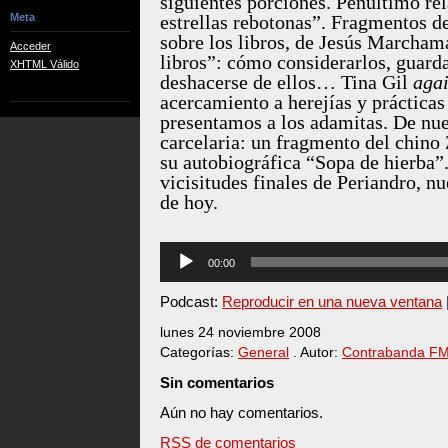
siguientes porciones. Penúltimo re
Meta
estrellas rebotonas”. Fragmentos d
sobre los libros, de Jesús Marcham
Acceder
libros”: cómo considerarlos, guarda
XHTML Válido
deshacerse de ellos… Tina Gil
aga
acercamiento a herejías y práctica
presentamos a los adamitas. De nue
carcelaria: un fragmento del chino
su autobiográfica “Sopa de hierba”
vicisitudes finales de Periandro, n
de hoy.
Reproductor
00:00
de
audio
Podcast:
Reproducir en una nueva ventana
lunes 24 noviembre 2008
Categorías:
General
. Autor:
Contrabanda F
Sin comentarios
Aún no hay comentarios.
RSS de comentarios