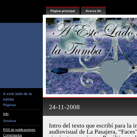
Página principal
Acerca De
A este lado de la
tumba
Páginas
24-11-2008
Info
Sindicar
Intro del texto que escribí para la i
RSS de publicaciones
audiovisual de La Pasajera, “Faces
Comentarios