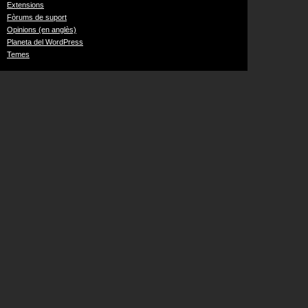
Extensions
Fòrums de suport
Opinions (en anglès)
Planeta del WordPress
Temes