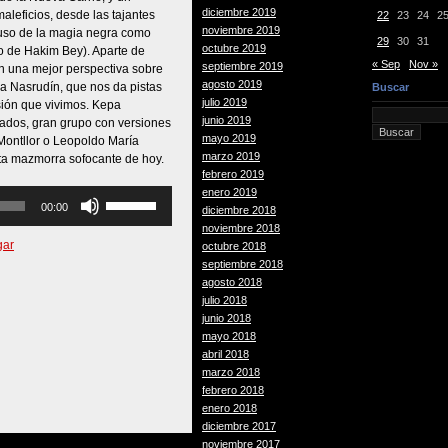
diciembre 2019
maleficios, desde las tajantes
22
23
24
2
noviembre 2019
l uso de la magia negra como
29
30
31
octubre 2019
go de Hakim Bey). Aparte de
« Sep
Nov »
septiembre 2019
n una mejor perspectiva sobre
agosto 2019
 Nasrudín, que nos da pistas
Buscar
julio 2019
sión que vivimos. Kepa
junio 2019
ados, gran grupo con versiones
mayo 2019
 Montllor o Leopoldo María
marzo 2019
ta mazmorra sofocante de hoy.
febrero 2019
enero 2019
Utiliza
00:00
diciembre 2018
las
noviembre 2018
teclas
gar
octubre 2018
de
septiembre 2018
flecha
agosto 2018
arriba/abajo
julio 2018
para
junio 2018
aumentar
mayo 2018
o
abril 2018
disminuir
marzo 2018
el
febrero 2018
volumen.
enero 2018
diciembre 2017
noviembre 2017