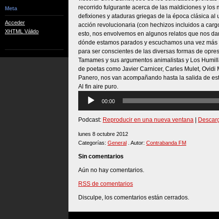
recorrido fulgurante acerca de las maldiciones y los 
Meta
defixiones y ataduras griegas de la época clásica a
Acceder
acción revolucionaria (con hechizos incluidos a car
XHTML Válido
esto, nos envolvemos en algunos relatos que nos da
dónde estamos parados y escuchamos una vez más a
para ser conscientes de las diversas formas de opre
Tamames y sus argumentos animalistas y Los Humill
de poetas como Javier Carnicer, Carles Mulet, Ovidi
Panero, nos van acompañando hasta la salida de es
Al fin aire puro.
Reproductor
00:00
de
audio
Podcast:
Reproducir en una nueva ventana
|
Descar
lunes 8 octubre 2012
Categorías:
General
. Autor:
Contrabanda FM
Sin comentarios
Aún no hay comentarios.
RSS de comentarios
Disculpe, los comentarios están cerrados.