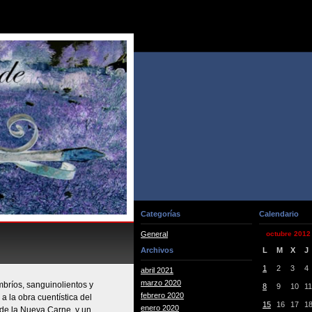
Categorías
Calendario
General
octubre 2012
Archivos
L
M
X
J
1
2
3
4
abril 2021
marzo 2020
bríos, sanguinolientos y
8
9
10
11
febrero 2020
 la obra cuentística del
15
16
17
1
enero 2020
s de la Nueva Carne, y un