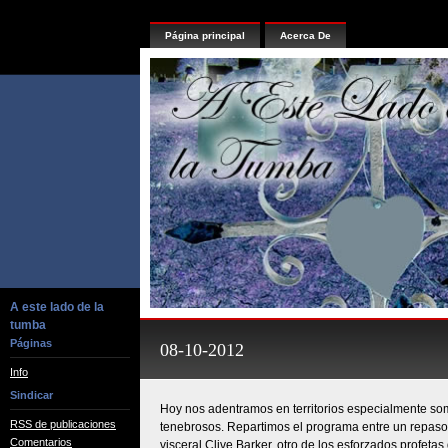
Página principal
Acerca De
A este lado de la
tumba
Páginas
08-10-2012
Info
Sindicar
Hoy nos adentramos en territorios especialmente som
RSS de publicaciones
tenebrosos. Repartimos el programa entre un repaso a
Comentarios
visceral Clive Barker, otro de los esforzados profeta