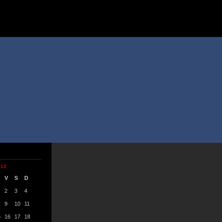
012
V
S
D
2
3
4
9
10
11
5
16
17
18