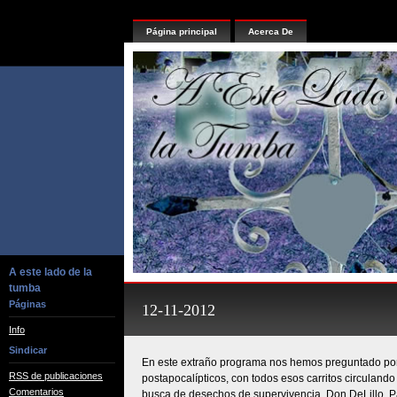
Página principal
Acerca De
A este lado de la
tumba
Páginas
12-11-2012
Info
Sindicar
En este extraño programa nos hemos preguntado por
RSS de publicaciones
postapocalípticos, con todos esos carritos circulando
Comentarios
busca de desechos de supervivencia. Don DeLillo, P