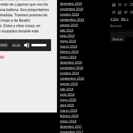
diciembre 2019
relato de Lugones que nos ha
19
20
21
2
noviembre 2019
e una ballena. Nos preguntamos
26
27
28
2
octubre 2019
 animalista. Traemos poemas de
« Oct
Dic »
septiembre 2019
Crespo y de Beatriz
agosto 2019
 Estas y otras cosas, en
Buscar
julio 2019
on ocupados durante esta
junio 2019
mayo 2019
Utiliza
00:00
marzo 2019
las
febrero 2019
teclas
gar
enero 2019
de
diciembre 2018
flecha
noviembre 2018
arriba/abajo
octubre 2018
para
septiembre 2018
aumentar
agosto 2018
o
julio 2018
disminuir
junio 2018
el
mayo 2018
volumen.
abril 2018
marzo 2018
febrero 2018
enero 2018
diciembre 2017
noviembre 2017