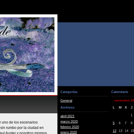
Categorías
Calendario
General
noviembre 2
Archivos
L
M
X
J
1
abril 2021
marzo 2020
 uno de los escenarios
5
6
7
8
febrero 2020
 sin rumbo por la ciudad en
12
13
14
1
enero 2020
aul Auster y nosotros mismos