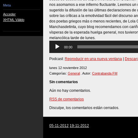
nos asomamos a ese infierno fluctuante. Leemos un 
Meta
sugerido la difusión de las últimas declaraciones d
Acceder
sobre las críticas a la emotividad fácil del discurso
XHTML Válido
dos poetas griegos más o menos recientes, de Lola 
Manchasdetinta, cuyo blog recomendamos con cariño.
vísperas de la esperada huelga general, nos tuvier
melancólica tarde de lunes.
Reproductor
00:00
de
audio
Podcast:
Reproducir en una nueva ventana
|
Descar
lunes 12 noviembre 2012
Categorías:
General
. Autor:
Contrabanda FM
Sin comentarios
Aún no hay comentarios.
RSS de comentarios
Disculpe, los comentarios están cerrados.
05-11-2012
19-11-2012