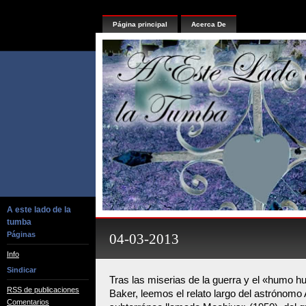
Página principal
Acerca De
A este lado de la
tumba
Páginas
04-03-2013
Info
Sindicar
Tras las miserias de la guerra y el «humo 
RSS de publicaciones
Baker, leemos el relato largo del astrónomo
Comentarios