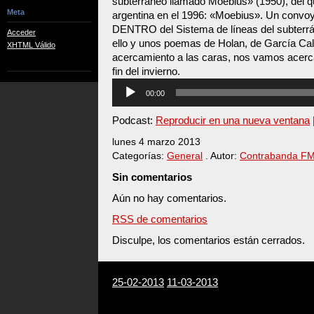
subterráneo llamado Moebius» (1950), del qu
Meta
argentina en el 1996: «Moebius». Un convo
DENTRO del Sistema de líneas del subterr
Acceder
ello y unos poemas de Holan, de García Ca
XHTML Válido
acercamiento a las caras, nos vamos acerc
fin del invierno.
Reproductor
00:00
de
audio
Podcast:
Reproducir en una nueva ventana
lunes 4 marzo 2013
Categorías:
General
. Autor:
Contrabanda F
Sin comentarios
Aún no hay comentarios.
RSS de comentarios
Disculpe, los comentarios están cerrados.
25-02-2013
11-03-2013