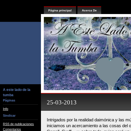
Página principal
Acerca De
A este lado de la
tumba
Páginas
25-03-2013
Info
Sindicar
Intrigados por la realidad daimónica y las m
RSS de publicaciones
iniciamos un acercamiento a las cosas del o
Comentarios