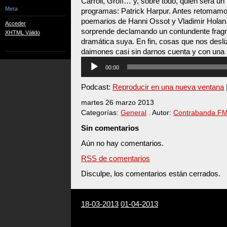
Carroll, Groff… y, sobre todo, quien será un
Meta
programas: Patrick Harpur. Antes retomam
poemarios de Hanni Ossot y Vladimir Holan
Acceder
sorprende declamando un contundente frag
XHTML Válido
dramática suya. En fin, cosas que nos desli
daimones casi sin darnos cuenta y con una 
Reproductor
00:00
de
audio
Podcast:
Reproducir en una nueva ventana
martes 26 marzo 2013
Categorías:
General
. Autor:
Contrabanda F
Sin comentarios
Aún no hay comentarios.
RSS de comentarios
Disculpe, los comentarios están cerrados.
18-03-2013
01-04-2013