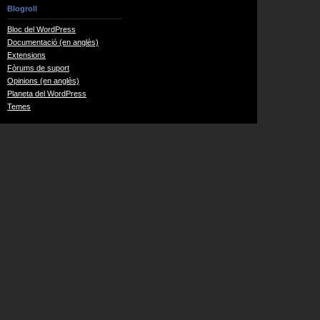
Blogroll
Bloc del WordPress
Documentació (en anglès)
Extensions
Fòrums de suport
Opinions (en anglès)
Planeta del WordPress
Temes