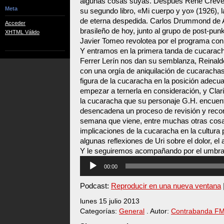
algunas cosas suyas. Después René Crevel
Meta
su segundo libro, «Mi cuerpo y yo» (1926),
de eterna despedida. Carlos Drummond de 
Acceder
brasileño de hoy, junto al grupo de post-punk
XHTML Válido
Javier Tomeo revolotea por el programa con
Y entramos en la primera tanda de cucarach
Ferrer Lerín nos dan su semblanza, Reinald
con una orgía de aniquilación de cucarachas
figura de la cucaracha en la posición adec
empezar a ternerla en consideración, y Clar
la cucaracha que su personaje G.H. encuen
desencadena un proceso de revisión y recon
semana que viene, entre muchas otras cos
implicaciones de la cucaracha en la cultura
algunas reflexiones de Uri sobre el dolor, el 
Y le seguiremos acompañando por el umbral
Reproductor
00:00
de
audio
Podcast:
Reproducir en una nueva ventana
lunes 15 julio 2013
Categorías:
General
. Autor:
Contrabanda F