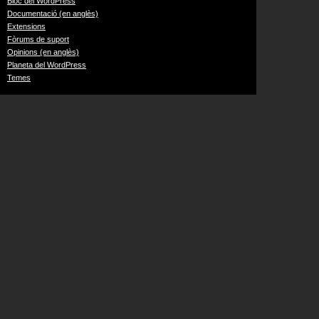
Bloc del WordPress
Documentació (en anglès)
Extensions
Fòrums de suport
Opinions (en anglès)
Planeta del WordPress
Temes