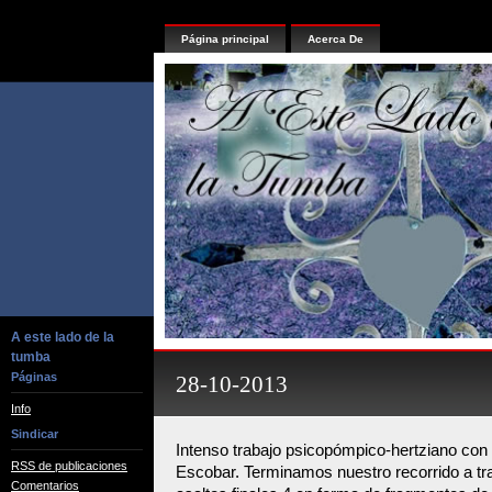
Página principal
Acerca De
A este lado de la
tumba
Páginas
28-10-2013
Info
Sindicar
Intenso trabajo psicopómpico-hertziano co
RSS de publicaciones
Escobar. Terminamos nuestro recorrido a tr
Comentarios