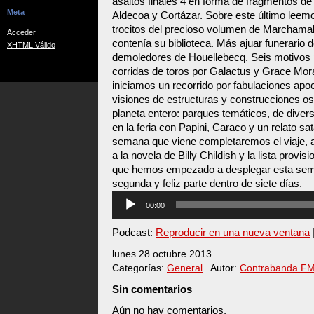
asaltos finales 4 en forma de fragmentos de r
Meta
Aldecoa y Cortázar. Sobre este último leem
trocitos del precioso volumen de Marchamalo
Acceder
contenía su biblioteca. Más ajuar funerari
XHTML Válido
demoledores de Houellebecq. Seis motivos 
corridas de toros por Galactus y Grace Moral
iniciamos un recorrido por fabulaciones apoc
visiones de estructuras y construcciones o
planeta entero: parques temáticos, de diver
en la feria con Papini, Caraco y un relato sa
semana que viene completaremos el viaje, 
a la novela de Billy Childish y la lista provi
que hemos empezado a desplegar esta sem
segunda y feliz parte dentro de siete días.
Reproductor
00:00
de
audio
Podcast:
Reproducir en una nueva ventana
lunes 28 octubre 2013
Categorías:
General
. Autor:
Contrabanda F
Sin comentarios
Aún no hay comentarios.