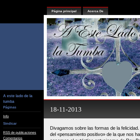
Página principal
Acerca De
A este lado de la
tumba
Páginas
18-11-2013
Info
Sindicar
Divagamos sobre las formas de la felicidad.
RSS de publicaciones
del «pensamiento positivo» de la que nos h
Comentarios