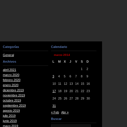
Categorías
Calendario
General
marzo 2014
Archivos
L
M
X
J
V
S
D
1
2
abril 2021
marzo 2020
3
4
5
6
7
8
9
febrero 2020
10
11
12
13
14
15
16
enero 2020
diciembre 2019
17
18
19
20
21
22
23
noviembre 2019
24
25
26
27
28
29
30
octubre 2019
septiembre 2019
31
agosto 2019
« Feb
Abr »
julio 2019
Buscar
junio 2019
mayo 2019