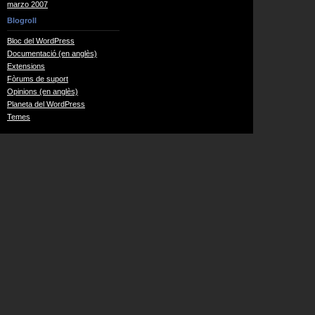
marzo 2007
Blogroll
Bloc del WordPress
Documentació (en anglès)
Extensions
Fòrums de suport
Opinions (en anglès)
Planeta del WordPress
Temes