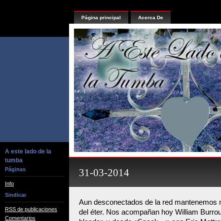
Página principal
Acerca De
A este lado de la
tumba
Páginas
31-03-2014
Info
Sindicar
Aun desconectados de la red mantenemos n
RSS de publicaciones
del éter. Nos acompañan hoy William Burr
Comentarios