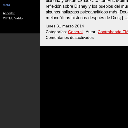
blanda» y desde «Snack…» con Eric Mottra
Meta
reflexión sobre Disney y los pueblos del m
algunos hallazgos psicoanalíticos más; Do
Acceder
melancólicas historias después de Dios; […
XHTML Válido
lunes 31 marzo 2014
Categorías:
General
. Autor:
Contrabanda F
Comentarios desactivados
en
31-
03-
2014