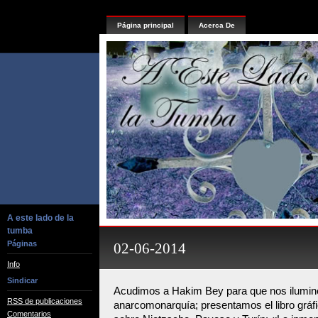
Página principal
Acerca De
A este lado de la
tumba
Páginas
02-06-2014
Info
Sindicar
Acudimos a Hakim Bey para que nos ilumine
RSS de publicaciones
anarcomonarquía; presentamos el libro gráf
Comentarios