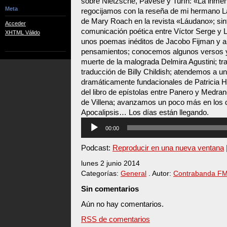
sobre Nietzsche, Pavese y Turín: «La inme
Meta
regocijamos con la reseña de mi hermano L
de Mary Roach en la revista «Láudano»; sin
Acceder
comunicación poética entre Víctor Serge y 
XHTML Válido
unos poemas inéditos de Jacobo Fijman y a
pensamientos; conocemos algunos versos y
muerte de la malograda Delmira Agustini; 
traducción de Billy Childish; atendemos a u
dramáticamente fundacionales de Patricia He
del libro de epístolas entre Panero y Medrano
de Villena; avanzamos un poco más en los 
Apocalipsis… Los días están llegando.
Reproductor
00:00
de
audio
Podcast:
Reproducir en una nueva ventana
lunes 2 junio 2014
Categorías:
General
. Autor:
Contrabanda F
Sin comentarios
Aún no hay comentarios.
RSS de comentarios