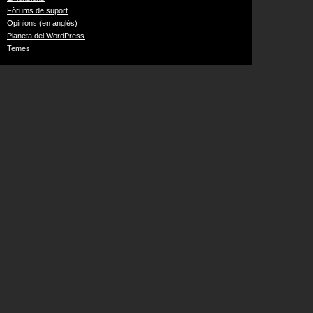
Fòrums de suport
Opinions (en anglès)
Planeta del WordPress
Temes