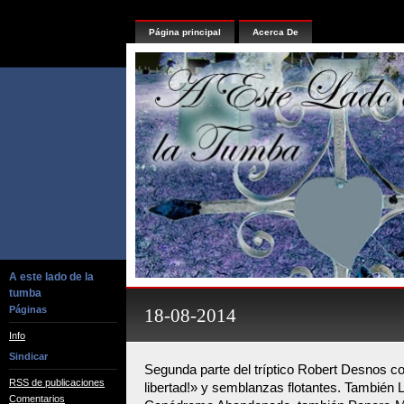
Página principal
Acerca De
A este lado de la
tumba
Páginas
18-08-2014
Info
Sindicar
Segunda parte del tríptico Robert Desnos co
RSS de publicaciones
libertad!» y semblanzas flotantes. También 
Comentarios