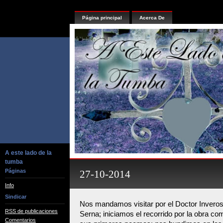
Página principal
Acerca De
A este lado de la
tumba
Páginas
27-10-2014
Info
Sindicar
Nos mandamos visitar por el Doctor Inveros
RSS de publicaciones
Serna; iniciamos el recorrido por la obra co
Comentarios