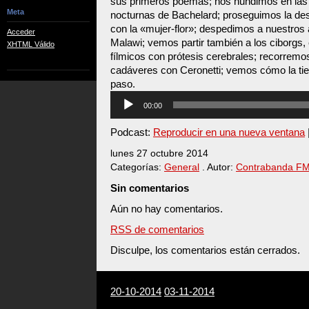
sus primeros poemas; nos hundimos en las
Meta
nocturnas de Bachelard; proseguimos la desm
con la «mujer-flor»; despedimos a nuestros
Acceder
Malawi; vemos partir también a los ciborgs,
XHTML Válido
fílmicos con prótesis cerebrales; recorremos
cadáveres con Ceronetti; vemos cómo la tie
paso.
Reproductor
00:00
de
audio
Podcast:
Reproducir en una nueva ventana
lunes 27 octubre 2014
Categorías:
General
. Autor:
Contrabanda F
Sin comentarios
Aún no hay comentarios.
RSS de comentarios
Disculpe, los comentarios están cerrados.
20-10-2014
03-11-2014