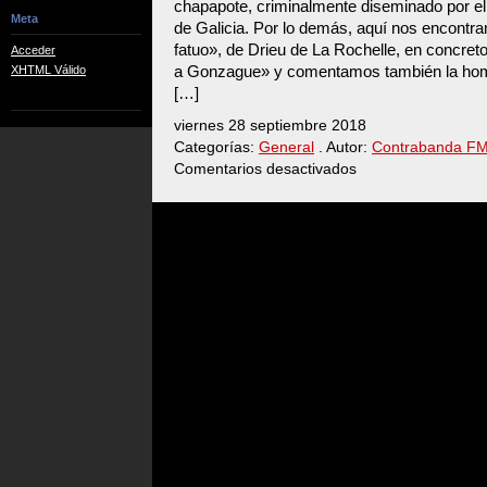
chapapote, criminalmente diseminado por el
Meta
de Galicia. Por lo demás, aquí nos encontra
fatuo», de Drieu de La Rochelle, en concreto
Acceder
a Gonzague» y comentamos también la hom
XHTML Válido
[…]
viernes 28 septiembre 2018
Categorías:
General
. Autor:
Contrabanda F
Comentarios desactivados
en
DRIEU
–
EVA
–
PIMENTEL
–
JACOBS…
(Programa
antiguo
digitalizado
#48)