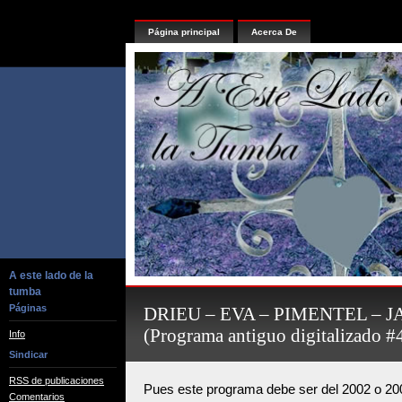
Página principal
Acerca De
A este lado de la
tumba
Páginas
DRIEU – EVA – PIMENTEL –
(Programa antiguo digitalizado #
Info
Sindicar
RSS de publicaciones
Pues este programa debe ser del 2002 o 200
Comentarios