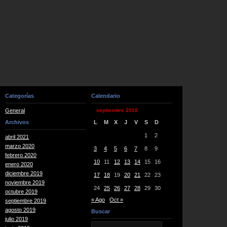
Categorías
Calendario
General
septiembre 2018
Archivos
L
M
X
J
V
S
D
1
2
abril 2021
marzo 2020
3
4
5
6
7
8
9
febrero 2020
10
11
12
13
14
15
16
enero 2020
diciembre 2019
17
18
19
20
21
22
23
noviembre 2019
24
25
26
27
28
29
30
octubre 2019
« Ago
Oct »
septiembre 2019
agosto 2019
Buscar
julio 2019