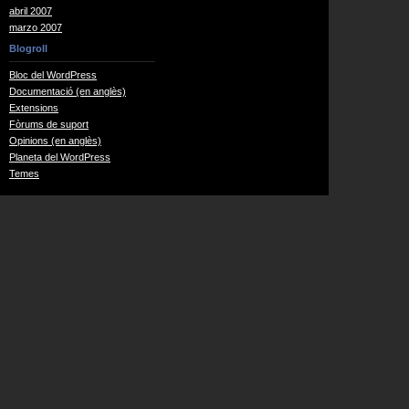
abril 2007
marzo 2007
Blogroll
Bloc del WordPress
Documentació (en anglès)
Extensions
Fòrums de suport
Opinions (en anglès)
Planeta del WordPress
Temes