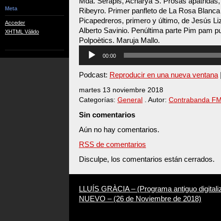
Mda. Serapis, Acharya S. Prosas apátridas
Meta
Ribeyro. Primer panfleto de La Rosa Blanc
Picapedreros, primero y último, de Jesús Li
Acceder
Alberto Savinio. Penúltima parte Pim pam p
XHTML Válido
Polpoètics. Maruja Mallo.
Reproductor
00:00
de
audio
Podcast:
Reproducir en una nueva ventana
martes 13 noviembre 2018
Categorías:
General
. Autor:
Contrabanda F
Sin comentarios
Aún no hay comentarios.
RSS de comentarios
Disculpe, los comentarios están cerrados.
LLUÍS GRÀCIA – (Programa antiguo digitali
NUEVO – (26 de Noviembre de 2018)