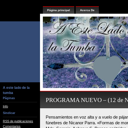
Página principal
Acerca De
A este lado de la
tumba
Páginas
PROGRAMA NUEVO – (12 de No
Info
Sindicar
Pensamientos en voz alta y a vuelo de pája
RSS de publicaciones
fúnebres de Nicanor Parra. «Formas de mori
Comentarios