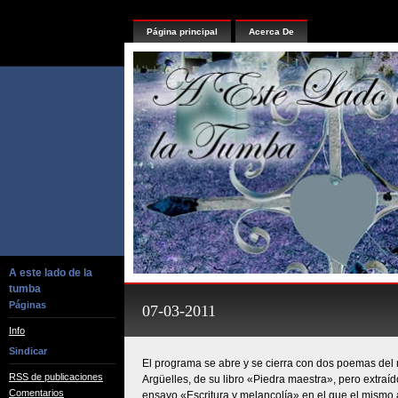
Página principal
Acerca De
A este lado de la
tumba
Páginas
07-03-2011
Info
Sindicar
El programa se abre y se cierra con dos poemas de
RSS de publicaciones
Argüelles, de su libro «Piedra maestra», pero extraí
Comentarios
ensayo «Escritura y melancolía» en el que el mismo a