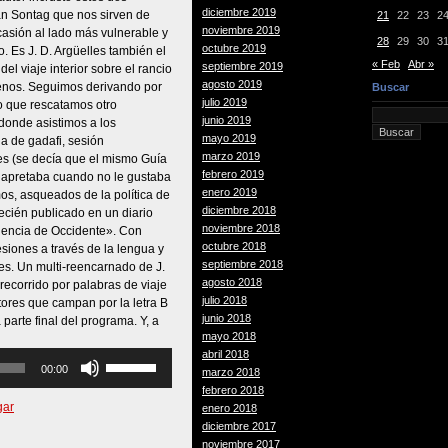
diciembre 2019
an Sontag que nos sirven de
21
22
23
2
noviembre 2019
asión al lado más vulnerable y
28
29
30
3
octubre 2019
 Es J. D. Argüelles también el
« Feb
Abr »
septiembre 2019
el viaje interior sobre el rancio
agosto 2019
menos. Seguimos derivando por
Buscar
julio 2019
 lo que rescatamos otro
junio 2019
donde asistimos a los
mayo 2019
bia de gadafi, sesión
marzo 2019
es (se decía que el mismo Guía
febrero 2019
e apretaba cuando no le gustaba
enero 2019
os, asqueados de la política de
diciembre 2018
recién publicado en un diario
noviembre 2018
dencia de Occidente». Con
octubre 2018
siones a través de la lengua y
septiembre 2018
es. Un multi-reencarnado de J.
agosto 2018
recorrido por palabras de viaje
julio 2018
tores que campan por la letra B
junio 2018
parte final del programa. Y, a
mayo 2018
abril 2018
Utiliza
00:00
marzo 2018
las
febrero 2018
teclas
gar
enero 2018
de
diciembre 2017
flecha
noviembre 2017
arriba/abajo