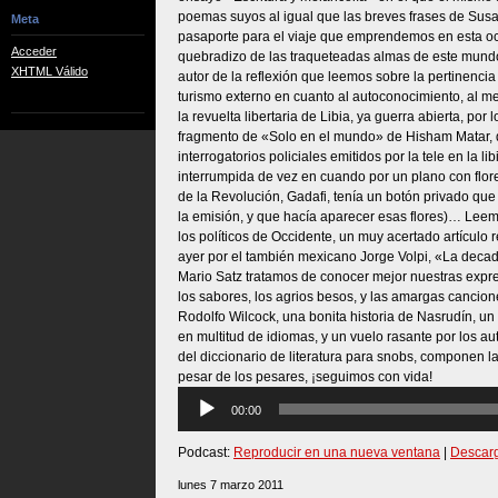
poemas suyos al igual que las breves frases de Sus
Meta
pasaporte para el viaje que emprendemos en esta oc
Acceder
quebradizo de las traqueteadas almas de este mundo.
XHTML Válido
autor de la reflexión que leemos sobre la pertinencia d
turismo externo en cuanto al autoconocimiento, al 
la revuelta libertaria de Libia, ya guerra abierta, por
fragmento de «Solo en el mundo» de Hisham Matar, 
interrogatorios policiales emitidos por la tele en la li
interrumpida de vez en cuando por un plano con flor
de la Revolución, Gadafi, tenía un botón privado qu
la emisión, y que hacía aparecer esas flores)… Leem
los políticos de Occidente, un muy acertado artículo 
ayer por el también mexicano Jorge Volpi, «La deca
Mario Satz tratamos de conocer mejor nuestras expre
los sabores, los agrios besos, y las amargas cancion
Rodolfo Wilcock, una bonita historia de Nasrudín, un 
en multitud de idiomas, y un vuelo rasante por los au
del diccionario de literatura para snobs, componen la 
pesar de los pesares, ¡seguimos con vida!
Reproductor
00:00
de
audio
Podcast:
Reproducir en una nueva ventana
|
Descar
lunes 7 marzo 2011