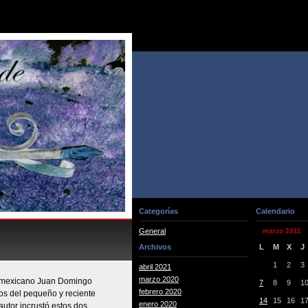
Categorías
Calendario
General
marzo 2011
Archivos
L
M
X
J
1
2
3
abril 2021
marzo 2020
l mexicano Juan Domingo
7
8
9
1
febrero 2020
dos del pequeño y reciente
14
15
16
1
enero 2020
utor incrustó estos dos