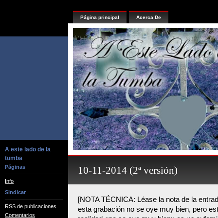
Página principal
Acerca De
A este lado de la
tumba
Páginas
10-11-2014 (2ª versión)
Info
Sindicar
[NOTA TÉCNICA: Léase la nota de la entrad
RSS de publicaciones
esta grabación no se oye muy bien, pero es
Comentarios