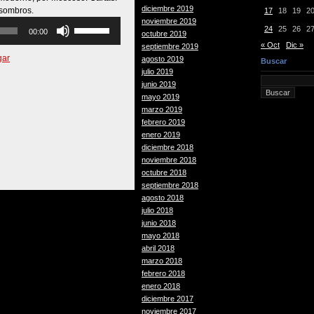
diciembre 2019
sombros.
17
18
19
2
noviembre 2019
Utiliza
24
25
26
2
00:00
octubre 2019
las
« Oct
Dic »
septiembre 2019
teclas
gar
agosto 2019
de
Buscar
julio 2019
flecha
junio 2019
arriba/abajo
mayo 2019
para
marzo 2019
aumentar
febrero 2019
o
enero 2019
disminuir
diciembre 2018
el
noviembre 2018
volumen.
octubre 2018
septiembre 2018
agosto 2018
julio 2018
junio 2018
mayo 2018
abril 2018
marzo 2018
febrero 2018
enero 2018
diciembre 2017
noviembre 2017