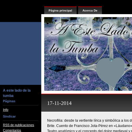
Página principal
Acerca De
A este lado de la
tumba
Páginas
17-11-2014
Info
Sindicar
Necrofilia: desde la vertiente lírica y simbólica a lo
RSS de publicaciones
Brite. Cuento de Francisco Jota-Pérez en «Láudano
Comentarios
Teatro anatómico y el concepto del dolor medieval y