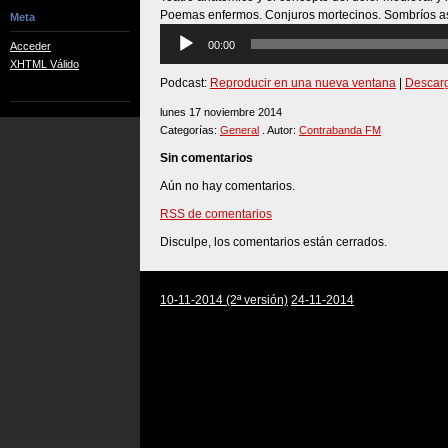
Poemas enfermos. Conjuros mortecinos. Sombríos a
Meta
Reproductor
00:00
Acceder
de
XHTML Válido
audio
Podcast:
Reproducir en una nueva ventana
|
Descar
lunes 17 noviembre 2014
Categorías:
General
. Autor:
Contrabanda FM
Sin comentarios
Aún no hay comentarios.
RSS de comentarios
Disculpe, los comentarios están cerrados.
10-11-2014 (2ª versión)
24-11-2014