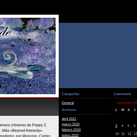
Categorías
Calendario
General
noviembre 2
Archivos
L
M
X
J
abril 2021
marzo 2020
s densos crímenes de Poppy Z.
3
4
5
6
febrero 2020
». Más «Beyond Amnesty».
10
11
12
1
enero 2020
 moderno, por Moscoso. Cartas.