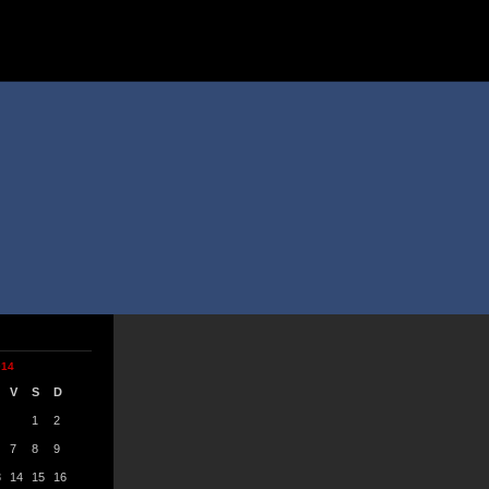
014
V
S
D
1
2
7
8
9
3
14
15
16