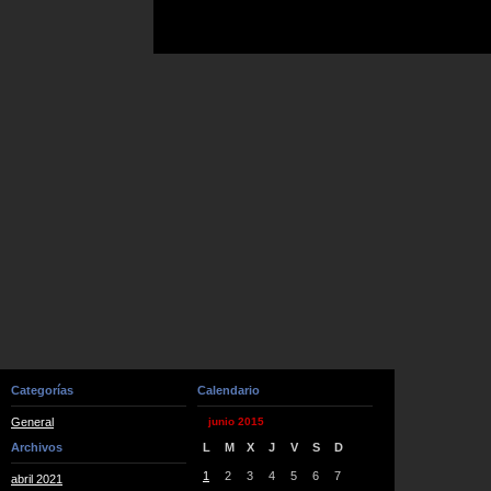
Categorías
Calendario
General
junio 2015
Archivos
L
M
X
J
V
S
D
1
2
3
4
5
6
7
abril 2021