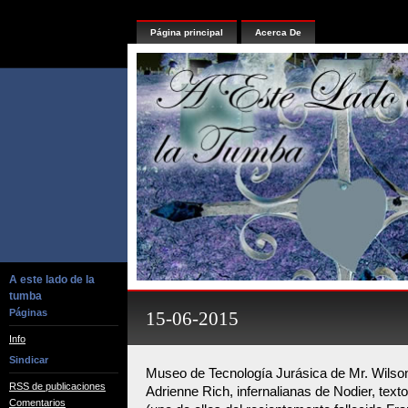
Página principal
Acerca De
A este lado de la
tumba
Páginas
15-06-2015
Info
Sindicar
Museo de Tecnología Jurásica de Mr. Wilso
RSS de publicaciones
Adrienne Rich, infernalianas de Nodier, text
Comentarios