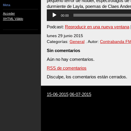
pequeño terror de Nodier, espectrófagos de
Meta
durmiente de Layla, poemas de Claes Ande
Reproductor
Acceder
00:00
de
XHTML Válido
audio
Podcast:
Reproducir en una nueva ventana
lunes 29 junio 2015
Categorías:
General
. Autor:
Contrabanda F
Sin comentarios
Aún no hay comentarios.
RSS de comentarios
Disculpe, los comentarios están cerrados.
15-06-2015
06-07-2015