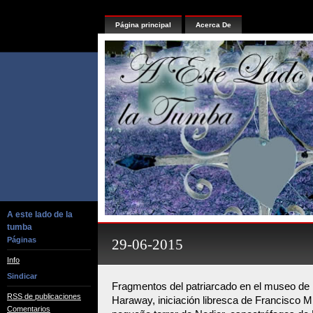
Página principal
Acerca De
A este lado de la
tumba
Páginas
29-06-2015
Info
Sindicar
Fragmentos del patriarcado en el museo de 
RSS de publicaciones
Haraway, iniciación libresca de Francisco 
Comentarios