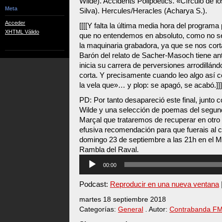
Wilde). Accidents Polipoètics. «Círculo de los
Meta
Silva). Hercules/Heracles (Acharya S.).
Acceder
[[[[Y falta la última media hora del programa
XHTML Válido
que no entendemos en absoluto, como no se
la maquinaria grabadora, ya que se nos cor
Barón del relato de Sacher-Masoch tiene ant
inicia su carrera de perversiones arrodillán
corta. Y precisamente cuando leo algo así
la vela que»… y plop: se apagó, se acabó.]]]
PD: Por tanto desapareció este final, junto
Wilde y una selección de poemas del segun
Marçal que trataremos de recuperar en otro 
efusiva recomendación para que fuerais al co
domingo 23 de septiembre a las 21h en el 
Rambla del Raval.
Reproductor
00:00
de
audio
Podcast:
Reproducir en una nueva ventana
martes 18 septiembre 2018
Categorías:
General
. Autor:
Contrabanda F