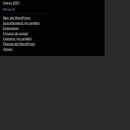
marzo 2007
Blogroll
Bloc del WordPress
Documentació (en anglès)
Extensions
Fòrums de suport
Opinions (en anglès)
Planeta del WordPress
Temes