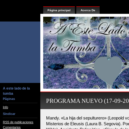
Página principal
Acerca De
A este lado de la
tumba
Páginas
PROGRAMA NUEVO (17-09-2018)
Info
Sindicar
Mandy. «La hija del sepulturero» (Leopold 
RSS de publicaciones
Misterios de Eleusis (Laura B. Segovia). P
Comentarios