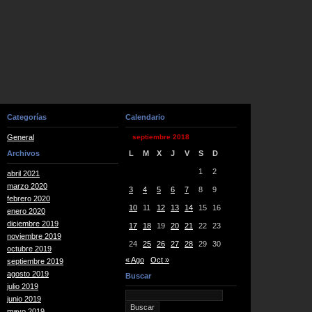
Categorías
Calendario
General
septiembre 2018
Archivos
L
M
X
J
V
S
D
1
2
abril 2021
marzo 2020
3
4
5
6
7
8
9
febrero 2020
10
11
12
13
14
15
16
enero 2020
diciembre 2019
17
18
19
20
21
22
23
noviembre 2019
24
25
26
27
28
29
30
octubre 2019
« Ago
Oct »
septiembre 2019
agosto 2019
Buscar
julio 2019
junio 2019
mayo 2019